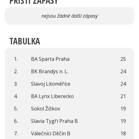
PŘÍŠTÍ ZÁPASY
nejsou žádné další zápasy
TABULKA
1.
BA Sparta Praha
25
2.
BK Brandýs n. L.
24
3.
Slavoj Litoměřice
24
4.
BA Lynx Liberecko
21
5.
Sokol Žižkov
19
6.
Slavia Tygři Praha B
19
7.
Válečníci Děčín B
18