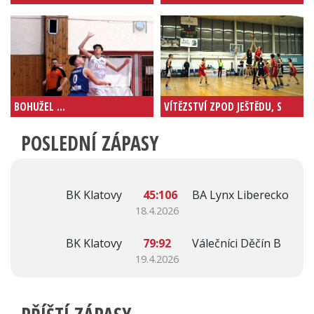
SEZÓNU
KLATOVECH
BOHUŽEL ...
VÍTĚZSTVÍ ZPOD JEŠTĚDU, S
BRANDÝSEM BEZ NÁROKU.
POSLEDNÍ ZÁPASY
BK Klatovy
45:106
BA Lynx Liberecko
18.4.2026
BK Klatovy
79:92
Válečníci Děčín B
19.4.2026