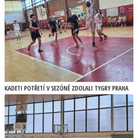
KADETI POTŘETÍ V SEZÓNĚ ZDOLALI TYGRY PRAHA