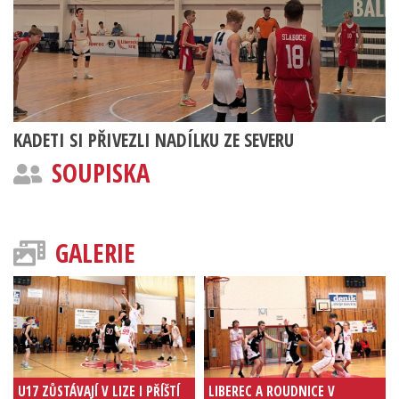
KADETI SI PŘIVEZLI NADÍLKU ZE SEVERU
SOUPISKA
GALERIE
U17 ZŮSTÁVAJÍ V LIZE I PŘÍŠTÍ
LIBEREC A ROUDNICE V