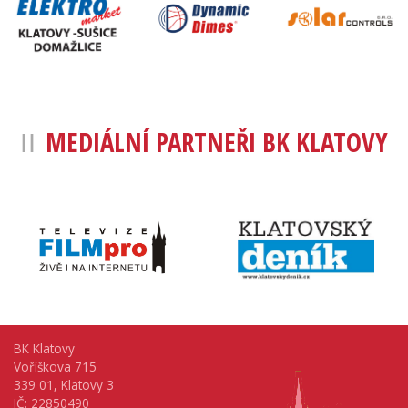
MEDIÁLNÍ PARTNEŘI BK KLATOVY
BK Klatovy
Voříškova 715
339 01, Klatovy 3
IČ: 22850490