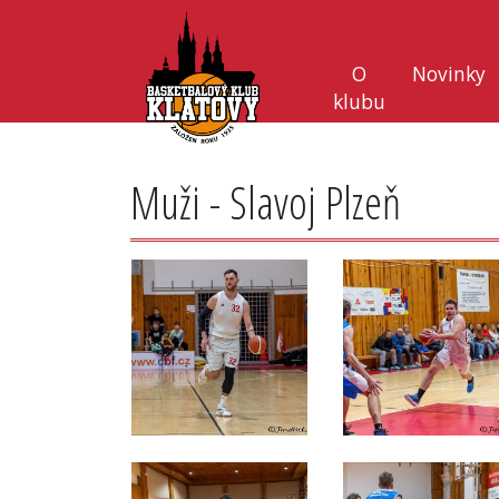
O
Novinky
klubu
Muži - Slavoj Plzeň