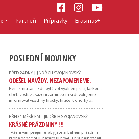
je
Partneři
Přípravky
Erasmus+
POSLEDNÍ NOVINKY
PŘED 24 DNY | JINDŘICH SVOJANOVSKÝ
ODEŠEL NAVŽDY, NEZAPOMENEME.
Není smrti tam, kde byl život vyplněn prací, láskou a
obětavostí. Zasaženi zármutkem si dovolujeme
informovat všechny hráčky, hráče, trenérky a…
PŘED 1 MĚSÍCEM | JINDŘICH SVOJANOVSKÝ
KRÁSNÉ PRÁZDNINY !!!
Všem vám přejeme, aby jste si během prázdnin
řádně odpočinuli, načerpali nové síly a nejpozději