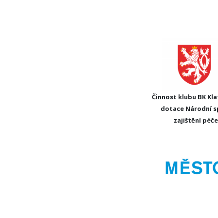
Činnost klubu BK Kla
dotace Národní s
zajištění péč