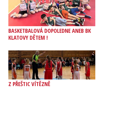
BASKETBALOVÁ DOPOLEDNE ANEB BK
KLATOVY DĚTEM !
Z PŘEŠTIC VÍTĚZNĚ