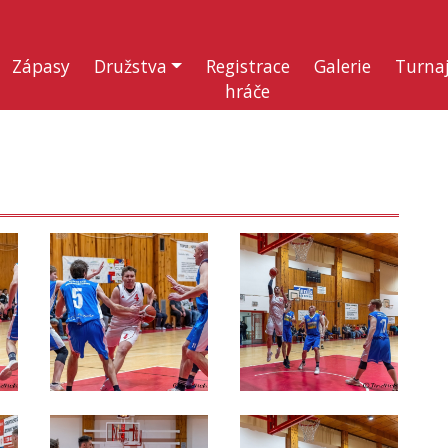
Zápasy
Družstva
Registrace
Galerie
Turna
hráče