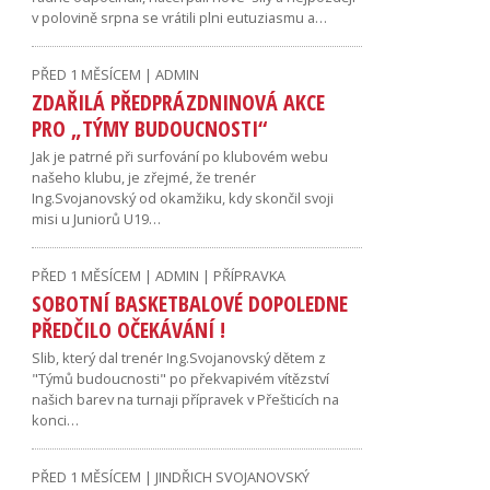
v polovině srpna se vrátili plni eutuziasmu a…
PŘED 1 MĚSÍCEM | ADMIN
ZDAŘILÁ PŘEDPRÁZDNINOVÁ AKCE
PRO „TÝMY BUDOUCNOSTI“
Jak je patrné při surfování po klubovém webu
našeho klubu, je zřejmé, že trenér
Ing.Svojanovský od okamžiku, kdy skončil svoji
misi u Juniorů U19…
PŘED 1 MĚSÍCEM | ADMIN | PŘÍPRAVKA
SOBOTNÍ BASKETBALOVÉ DOPOLEDNE
PŘEDČILO OČEKÁVÁNÍ !
Slib, který dal trenér Ing.Svojanovský dětem z
"Týmů budoucnosti" po překvapivém vítězství
našich barev na turnaji přípravek v Přešticích na
konci…
PŘED 1 MĚSÍCEM | JINDŘICH SVOJANOVSKÝ