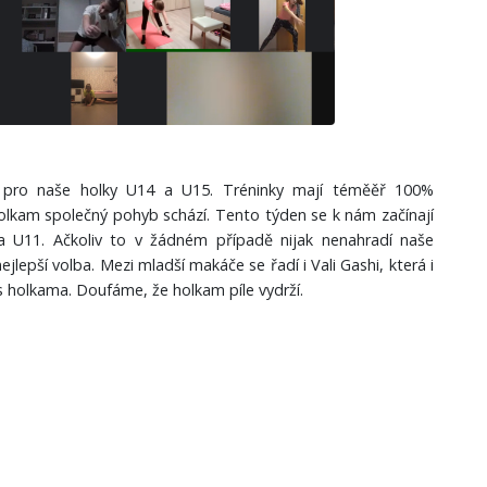
ky pro naše holky U14 a U15. Tréninky mají téměěř 100%
olkam společný pohyb schází. Tento týden se k nám začínají
 a U11. Ačkoliv to v žádném případě nijak nenahradí naše
ejlepší volba. Mezi mladší makáče se řadí i Vali Gashi, která i
 holkama. Doufáme, že holkam píle vydrží.