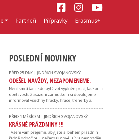
je
Partneři
Přípravky
Erasmus+
POSLEDNÍ NOVINKY
PŘED 25 DNY | JINDŘICH SVOJANOVSKÝ
ODEŠEL NAVŽDY, NEZAPOMENEME.
Není smrti tam, kde byl život vyplněn prací, láskou a
obětavostí. Zasaženi zármutkem si dovolujeme
informovat všechny hráčky, hráče, trenérky a…
PŘED 1 MĚSÍCEM | JINDŘICH SVOJANOVSKÝ
KRÁSNÉ PRÁZDNINY !!!
Všem vám přejeme, aby jste si během prázdnin
řádně odpočinuli, načerpali nové síly a nejpozději