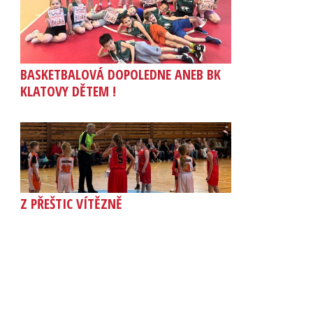
BASKETBALOVÁ DOPOLEDNE ANEB BK
KLATOVY DĚTEM !
Z PŘEŠTIC VÍTĚZNĚ