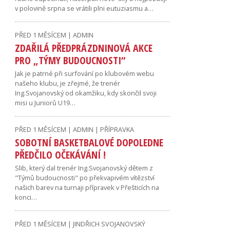
v polovině srpna se vrátili plni eutuziasmu a…
PŘED 1 MĚSÍCEM | ADMIN
ZDAŘILÁ PŘEDPRÁZDNINOVÁ AKCE
PRO „TÝMY BUDOUCNOSTI“
Jak je patrné při surfování po klubovém webu
našeho klubu, je zřejmé, že trenér
Ing.Svojanovský od okamžiku, kdy skončil svoji
misi u Juniorů U19…
PŘED 1 MĚSÍCEM | ADMIN | PŘÍPRAVKA
SOBOTNÍ BASKETBALOVÉ DOPOLEDNE
PŘEDČILO OČEKÁVÁNÍ !
Slib, který dal trenér Ing.Svojanovský dětem z
"Týmů budoucnosti" po překvapivém vítězství
našich barev na turnaji přípravek v Přešticích na
konci…
PŘED 1 MĚSÍCEM | JINDŘICH SVOJANOVSKÝ