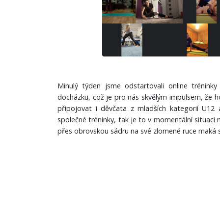
Minulý týden jsme odstartovali online trénin
docházku, což je pro nás skvělým impulsem, že h
připojovat i děvčata z mladších kategorií U12
společné tréninky, tak je to v momentální situaci n
přes obrovskou sádru na své zlomené ruce maká s