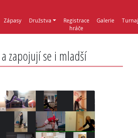
Zápasy
Družstva
Registrace
Galerie
Turna
hráče
 a zapojují se i mladší