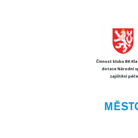
Činnost klubu BK Kla
dotace Národní s
zajištění péč